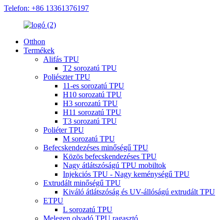
Telefon: +86 13361376197
Otthon
Termékek
Alifás TPU
T2 sorozatú TPU
Poliészter TPU
11-es sorozatú TPU
H10 sorozatú TPU
H3 sorozatú TPU
H11 sorozatú TPU
T3 sorozatú TPU
Poliéter TPU
M sorozatú TPU
Befecskendezéses minőségű TPU
Közös befecskendezéses TPU
Nagy átlátszóságú TPU mobiltok
Injekciós TPU - Nagy keménységű TPU
Extrudált minőségű TPU
Kiváló átlátszóság és UV-állóságú extrudált TPU
ETPU
L sorozatú TPU
Melegen olvadó TPU ragasztó