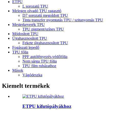
ETPU
L sorozatú TPU
Melegen olvadó TPU ragasztó
D7 sorozatú megoldott TPU
Tinta transzfer nyomtatás TPU / szitanyomás TPU
Mesterkeverék TPU
TPU pigment/színes TPU
Módosított TPU
Újrahasznosított TPU
Fekete újrahasznosított TPU
Fogászati ​​lepedő
TPU fólia
PPF autófényezés-védőfólia
Nem sárga TPU fólia
TPU film ruházathoz
Mások
Vágódeszka
Kiemelt termékek
ETPU kifutópályákhoz