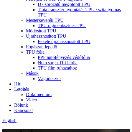
D7 sorozatú megoldott TPU
Tinta transzfer nyomtatás TPU / szitanyomás
TPU
Mesterkeverék TPU
TPU pigment/színes TPU
Módosított TPU
Újrahasznosított TPU
Fekete újrahasznosított TPU
Fogászati ​​lepedő
TPU fólia
PPF autófényezés-védőfólia
Nem sárga TPU fólia
TPU film ruházathoz
Mások
Vágódeszka
Hír
Letöltés
Dokumentum
Videó
Rólunk
Kapcsolat
English