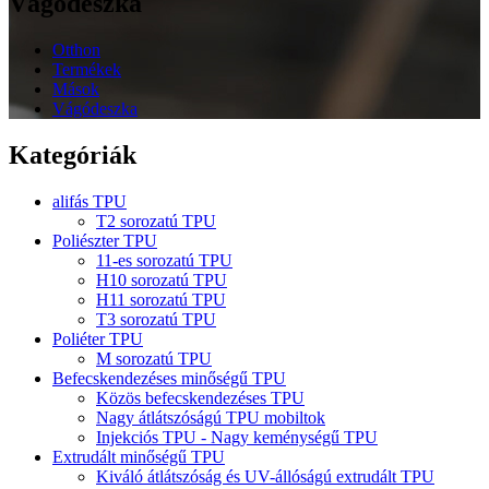
Vágódeszka
Otthon
Termékek
Mások
Vágódeszka
Kategóriák
alifás TPU
T2 sorozatú TPU
Poliészter TPU
11-es sorozatú TPU
H10 sorozatú TPU
H11 sorozatú TPU
T3 sorozatú TPU
Poliéter TPU
M sorozatú TPU
Befecskendezéses minőségű TPU
Közös befecskendezéses TPU
Nagy átlátszóságú TPU mobiltok
Injekciós TPU - Nagy keménységű TPU
Extrudált minőségű TPU
Kiváló átlátszóság és UV-állóságú extrudált TPU