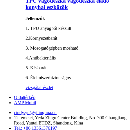
TPU vágódeszka vágódeszka eladó
konyhai eszközök
Jellemzők
1. TPU anyagból készült
2.Környezetbarát
3. Mosogatógépben mosható
4.Antibakteriális
5. Késbarát
6. Élelmiszerbiztonságos
vizsgálat
részlet
Oldaltérkép
AMP Mobil
cindy.yu@ytlinghua.cn
12. emelet, Yeda Zhigu Center Building, No. 300 Changjiang
Road, Yantai ETDZ, Shandong, Kína
Tel.: +86 13361376197