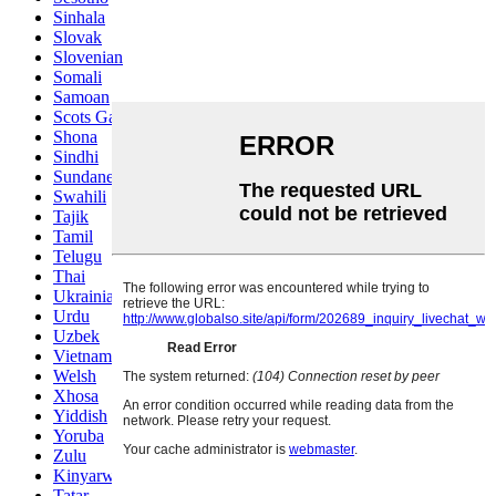
Sinhala
Slovak
Slovenian
Somali
Samoan
Scots Gaelic
Shona
Sindhi
Sundanese
Swahili
Tajik
Tamil
Telugu
Thai
Ukrainian
Urdu
Uzbek
Vietnamese
Welsh
Xhosa
Yiddish
Yoruba
Zulu
Kinyarwanda
Tatar