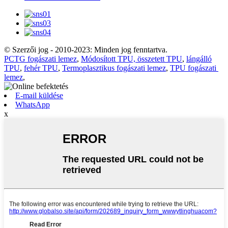
© Szerzői jog - 2010-2023: Minden jog fenntartva.
PCTG fogászati ​​lemez
,
Módosított TPU, összetett TPU
,
lángálló
TPU
,
fehér TPU
,
Termoplasztikus fogászati ​​lemez
,
TPU fogászati ​​
lemez
,
E-mail küldése
WhatsApp
x