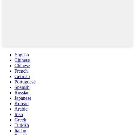
English
Chinese
Chinese
French
German
Portuguese
Spanish
Russian
Japanese
Korean
Arabic
Irish
Greek
Turkish
Italian