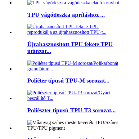
TPU vágódeszka aprításhoz ...
Újrahasznosított TPU fekete TPU
utánzat...
Poliéter típusú TPU-M sorozat...
Poliészter típusú TPU-T3 sorozat...