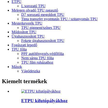
ETPU
L sorozatú TPU
Melegen olvadó TPU ragasztó
D7 sorozatú megoldott TPU
Tinta transzfer nyomtatás TPU / szitanyomás TPU
Mesterkeverék TPU
TPU pigment/színes TPU
Módosított TPU
Újrahasznosított TPU
Fekete újrahasznosított TPU
Fogászati ​​lepedő
TPU fólia
PPF autófényezés-védőfólia
Nem sárga TPU fólia
TPU film ruházathoz
Mások
Vágódeszka
Kiemelt termékek
ETPU kifutópályákhoz