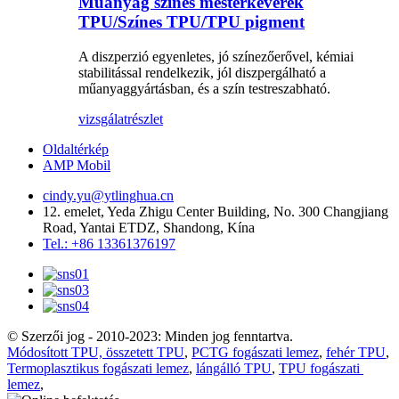
Műanyag színes mesterkeverék
TPU/Színes TPU/TPU pigment
A diszperzió egyenletes, jó színezőerővel, kémiai
stabilitással rendelkezik, jól diszpergálható a
műanyaggyártásban, és a szín testreszabható.
vizsgálat
részlet
Oldaltérkép
AMP Mobil
cindy.yu@ytlinghua.cn
12. emelet, Yeda Zhigu Center Building, No. 300 Changjiang
Road, Yantai ETDZ, Shandong, Kína
Tel.: +86 13361376197
© Szerzői jog - 2010-2023: Minden jog fenntartva.
Módosított TPU, összetett TPU
,
PCTG fogászati ​​lemez
,
fehér TPU
,
Termoplasztikus fogászati ​​lemez
,
lángálló TPU
,
TPU fogászati ​​
lemez
,