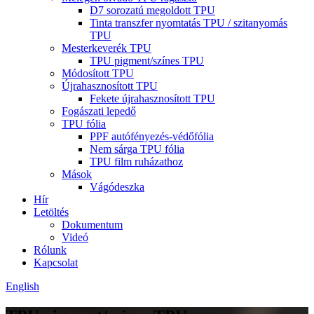
D7 sorozatú megoldott TPU
Tinta transzfer nyomtatás TPU / szitanyomás
TPU
Mesterkeverék TPU
TPU pigment/színes TPU
Módosított TPU
Újrahasznosított TPU
Fekete újrahasznosított TPU
Fogászati ​​lepedő
TPU fólia
PPF autófényezés-védőfólia
Nem sárga TPU fólia
TPU film ruházathoz
Mások
Vágódeszka
Hír
Letöltés
Dokumentum
Videó
Rólunk
Kapcsolat
English