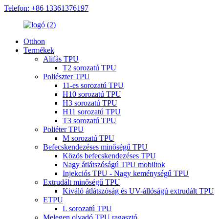
Telefon: +86 13361376197
Otthon
Termékek
Alifás TPU
T2 sorozatú TPU
Poliészter TPU
11-es sorozatú TPU
H10 sorozatú TPU
H3 sorozatú TPU
H11 sorozatú TPU
T3 sorozatú TPU
Poliéter TPU
M sorozatú TPU
Befecskendezéses minőségű TPU
Közös befecskendezéses TPU
Nagy átlátszóságú TPU mobiltok
Injekciós TPU - Nagy keménységű TPU
Extrudált minőségű TPU
Kiváló átlátszóság és UV-állóságú extrudált TPU
ETPU
L sorozatú TPU
Melegen olvadó TPU ragasztó