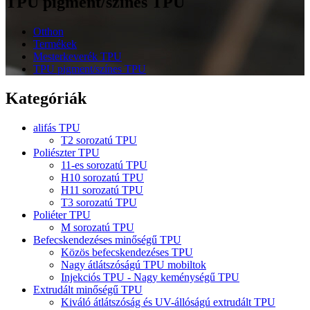
TPU pigment/színes TPU
Otthon
Termékek
Mesterkeverék TPU
TPU pigment/színes TPU
Kategóriák
alifás TPU
T2 sorozatú TPU
Poliészter TPU
11-es sorozatú TPU
H10 sorozatú TPU
H11 sorozatú TPU
T3 sorozatú TPU
Poliéter TPU
M sorozatú TPU
Befecskendezéses minőségű TPU
Közös befecskendezéses TPU
Nagy átlátszóságú TPU mobiltok
Injekciós TPU - Nagy keménységű TPU
Extrudált minőségű TPU
Kiváló átlátszóság és UV-állóságú extrudált TPU