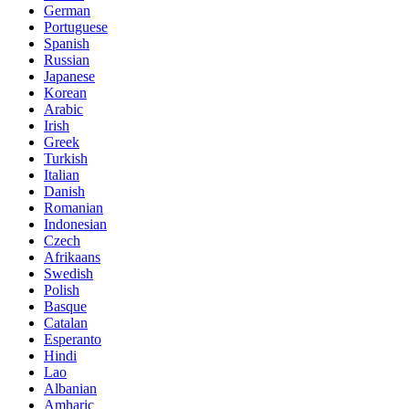
German
Portuguese
Spanish
Russian
Japanese
Korean
Arabic
Irish
Greek
Turkish
Italian
Danish
Romanian
Indonesian
Czech
Afrikaans
Swedish
Polish
Basque
Catalan
Esperanto
Hindi
Lao
Albanian
Amharic