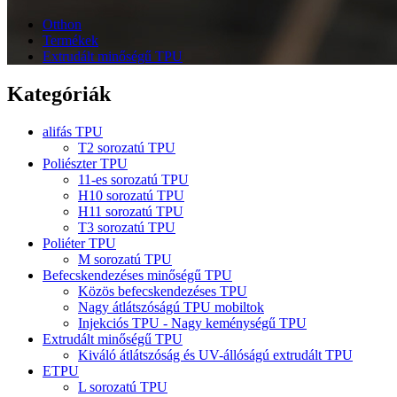
Otthon
Termékek
Extrudált minőségű TPU
Kategóriák
alifás TPU
T2 sorozatú TPU
Poliészter TPU
11-es sorozatú TPU
H10 sorozatú TPU
H11 sorozatú TPU
T3 sorozatú TPU
Poliéter TPU
M sorozatú TPU
Befecskendezéses minőségű TPU
Közös befecskendezéses TPU
Nagy átlátszóságú TPU mobiltok
Injekciós TPU - Nagy keménységű TPU
Extrudált minőségű TPU
Kiváló átlátszóság és UV-állóságú extrudált TPU
ETPU
L sorozatú TPU