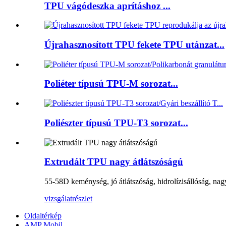
TPU vágódeszka aprításhoz ...
Újrahasznosított TPU fekete TPU utánzat...
Poliéter típusú TPU-M sorozat...
Poliészter típusú TPU-T3 sorozat...
Extrudált TPU nagy átlátszóságú
55-58D keménység, jó átlátszóság, hidrolízisállóság, nagy
vizsgálat
részlet
Oldaltérkép
AMP Mobil