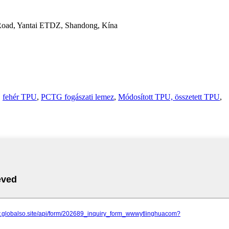
 Road, Yantai ETDZ, Shandong, Kína
,
fehér TPU
,
PCTG fogászati ​​lemez
,
Módosított TPU, összetett TPU
,