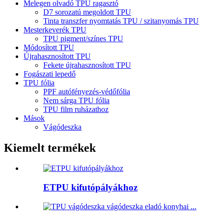
Melegen olvadó TPU ragasztó
D7 sorozatú megoldott TPU
Tinta transzfer nyomtatás TPU / szitanyomás TPU
Mesterkeverék TPU
TPU pigment/színes TPU
Módosított TPU
Újrahasznosított TPU
Fekete újrahasznosított TPU
Fogászati ​​lepedő
TPU fólia
PPF autófényezés-védőfólia
Nem sárga TPU fólia
TPU film ruházathoz
Mások
Vágódeszka
Kiemelt termékek
ETPU kifutópályákhoz