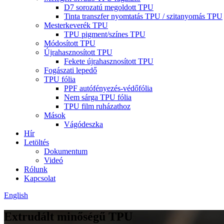
D7 sorozatú megoldott TPU
Tinta transzfer nyomtatás TPU / szitanyomás TPU
Mesterkeverék TPU
TPU pigment/színes TPU
Módosított TPU
Újrahasznosított TPU
Fekete újrahasznosított TPU
Fogászati ​​lepedő
TPU fólia
PPF autófényezés-védőfólia
Nem sárga TPU fólia
TPU film ruházathoz
Mások
Vágódeszka
Hír
Letöltés
Dokumentum
Videó
Rólunk
Kapcsolat
English
Extrudált minőségű TPU