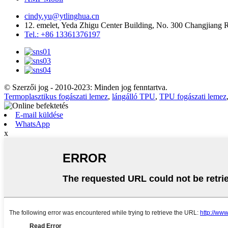
cindy.yu@ytlinghua.cn
12. emelet, Yeda Zhigu Center Building, No. 300 Changjiang
Tel.: +86 13361376197
© Szerzői jog - 2010-2023: Minden jog fenntartva.
Termoplasztikus fogászati ​​lemez
,
lángálló TPU
,
TPU fogászati ​​lemez
E-mail küldése
WhatsApp
x