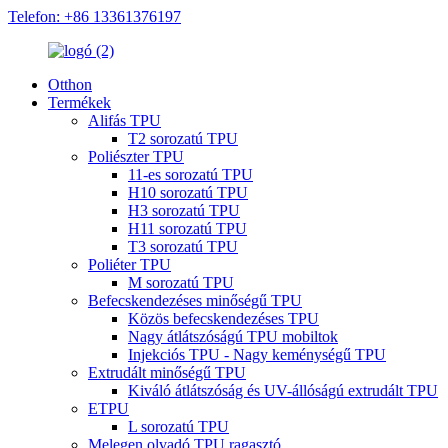
Telefon: +86 13361376197
Otthon
Termékek
Alifás TPU
T2 sorozatú TPU
Poliészter TPU
11-es sorozatú TPU
H10 sorozatú TPU
H3 sorozatú TPU
H11 sorozatú TPU
T3 sorozatú TPU
Poliéter TPU
M sorozatú TPU
Befecskendezéses minőségű TPU
Közös befecskendezéses TPU
Nagy átlátszóságú TPU mobiltok
Injekciós TPU - Nagy keménységű TPU
Extrudált minőségű TPU
Kiváló átlátszóság és UV-állóságú extrudált TPU
ETPU
L sorozatú TPU
Melegen olvadó TPU ragasztó