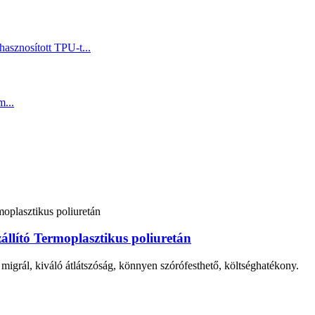
állító Termoplasztikus poliuretán
 migrál, kiváló átlátszóság, könnyen szórófesthető, költséghatékony.