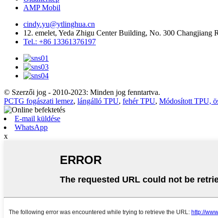
AMP Mobil
cindy.yu@ytlinghua.cn
12. emelet, Yeda Zhigu Center Building, No. 300 Changjiang
Tel.: +86 13361376197
© Szerzői jog - 2010-2023: Minden jog fenntartva.
PCTG fogászati ​​lemez
,
lángálló TPU
,
fehér TPU
,
Módosított TPU, ö
E-mail küldése
WhatsApp
x