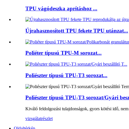
TPU vágódeszka aprításhoz ...
Újrahasznosított TPU fekete TPU utánzat...
Poliéter típusú TPU-M sorozat...
Poliészter típusú TPU-T3 sorozat...
Poliészter típusú TPU-T3 sorozat/Gyári besz
Kiváló feldolgozási tulajdonságok, gyors kötési idő, nem
vizsgálat
részlet
Oldaltérkép