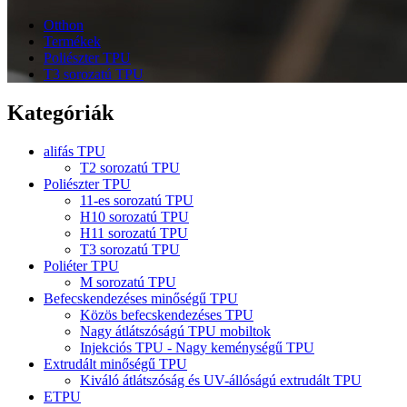
Otthon
Termékek
Poliészter TPU
T3 sorozatú TPU
Kategóriák
alifás TPU
T2 sorozatú TPU
Poliészter TPU
11-es sorozatú TPU
H10 sorozatú TPU
H11 sorozatú TPU
T3 sorozatú TPU
Poliéter TPU
M sorozatú TPU
Befecskendezéses minőségű TPU
Közös befecskendezéses TPU
Nagy átlátszóságú TPU mobiltok
Injekciós TPU - Nagy keménységű TPU
Extrudált minőségű TPU
Kiváló átlátszóság és UV-állóságú extrudált TPU
ETPU