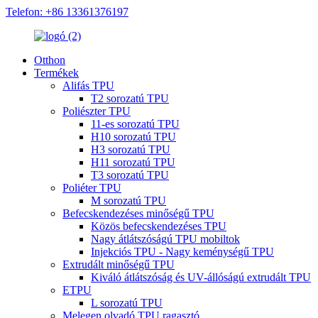
Telefon: +86 13361376197
Otthon
Termékek
Alifás TPU
T2 sorozatú TPU
Poliészter TPU
11-es sorozatú TPU
H10 sorozatú TPU
H3 sorozatú TPU
H11 sorozatú TPU
T3 sorozatú TPU
Poliéter TPU
M sorozatú TPU
Befecskendezéses minőségű TPU
Közös befecskendezéses TPU
Nagy átlátszóságú TPU mobiltok
Injekciós TPU - Nagy keménységű TPU
Extrudált minőségű TPU
Kiváló átlátszóság és UV-állóságú extrudált TPU
ETPU
L sorozatú TPU
Melegen olvadó TPU ragasztó