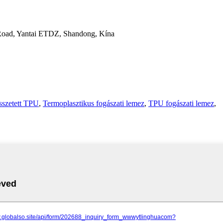
 Road, Yantai ETDZ, Shandong, Kína
sszetett TPU
,
Termoplasztikus fogászati ​​lemez
,
TPU fogászati ​​lemez
,