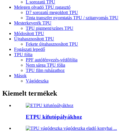
L sorozatú TPU
Melegen olvadó TPU ragasztó
D7 sorozatú megoldott TPU
Tinta transzfer nyomtatás TPU / szitanyomás TPU
Mesterkeverék TPU
TPU pigment/színes TPU
Módosított TPU
Újrahasznosított TPU
Fekete újrahasznosított TPU
Fogászati ​​lepedő
TPU fólia
PPF autófényezés-védőfólia
Nem sárga TPU fólia
TPU film ruházathoz
Mások
Vágódeszka
Kiemelt termékek
ETPU kifutópályákhoz