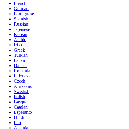
French
German
Portuguese
Spanish
Russian
Japanese
Korean
Arabic
Irish
Greek
Turkish
Italian
Danish
Romanian
Indonesian
Czech
Afrikaans
Swedish
Polish
Basque
Catalan
Esperanto
Hindi
Lao
Albanian