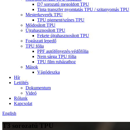
D7 sorozatú megoldott TPU
Tinta transzfer nyomtatás TPU / szitanyomás TPU
Mesterkeverék TPU
TPU pigment/színes TPU
Módosított TPU
Újrahasznosított TPU
Fekete újrahasznosított TPU
Fogászati ​​lepedő
TPU fólia
PPF autófényezés-védőfólia
Nem sárga TPU fólia
TPU film ruházathoz
Mások
Vágódeszka
Hír
Letöltés
Dokumentum
Videó
Rólunk
Kapcsolat
English
T3 sorozatú TPU