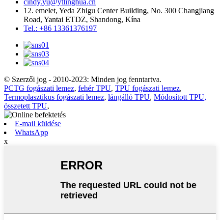
cindy.yu@ytlinghua.cn
12. emelet, Yeda Zhigu Center Building, No. 300 Changjiang
Road, Yantai ETDZ, Shandong, Kína
Tel.: +86 13361376197
© Szerzői jog - 2010-2023: Minden jog fenntartva.
PCTG fogászati ​​lemez
,
fehér TPU
,
TPU fogászati ​​lemez
,
Termoplasztikus fogászati ​​lemez
,
lángálló TPU
,
Módosított TPU,
összetett TPU
,
E-mail küldése
WhatsApp
x