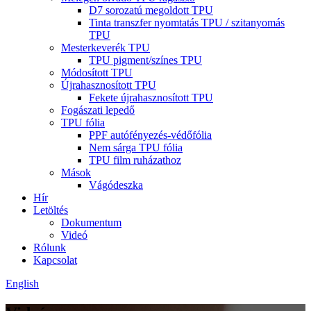
D7 sorozatú megoldott TPU
Tinta transzfer nyomtatás TPU / szitanyomás
TPU
Mesterkeverék TPU
TPU pigment/színes TPU
Módosított TPU
Újrahasznosított TPU
Fekete újrahasznosított TPU
Fogászati ​​lepedő
TPU fólia
PPF autófényezés-védőfólia
Nem sárga TPU fólia
TPU film ruházathoz
Mások
Vágódeszka
Hír
Letöltés
Dokumentum
Videó
Rólunk
Kapcsolat
English