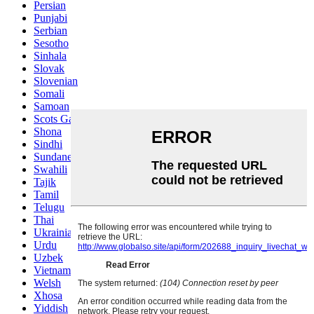
Persian
Punjabi
Serbian
Sesotho
Sinhala
Slovak
Slovenian
Somali
Samoan
Scots Gaelic
Shona
Sindhi
Sundanese
Swahili
Tajik
Tamil
Telugu
Thai
Ukrainian
Urdu
Uzbek
Vietnamese
Welsh
Xhosa
Yiddish