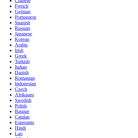
Chinese
French
German
Portuguese
Spanish
Russian
Japanese
Korean
Arabic
Irish
Greek
Turkish
Italian
Danish
Romanian
Indonesian
Czech
Afrikaans
Swedish
Polish
Basque
Catalan
Esperanto
Hindi
Lao