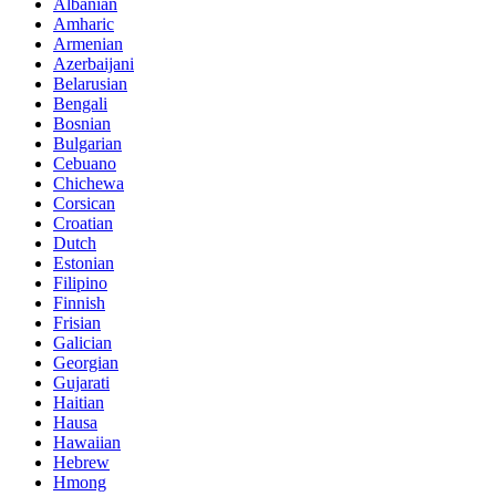
Albanian
Amharic
Armenian
Azerbaijani
Belarusian
Bengali
Bosnian
Bulgarian
Cebuano
Chichewa
Corsican
Croatian
Dutch
Estonian
Filipino
Finnish
Frisian
Galician
Georgian
Gujarati
Haitian
Hausa
Hawaiian
Hebrew
Hmong