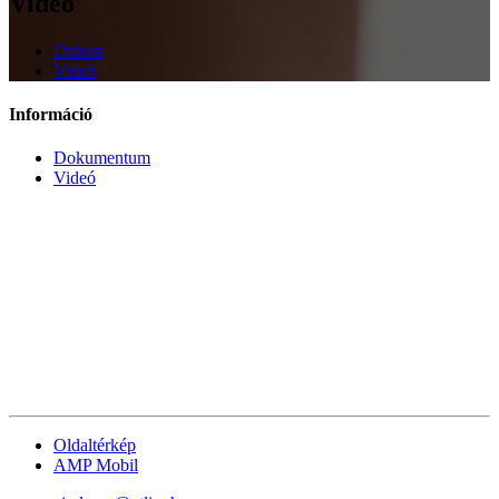
Videó
Otthon
Videó
Információ
Dokumentum
Videó
Oldaltérkép
AMP Mobil