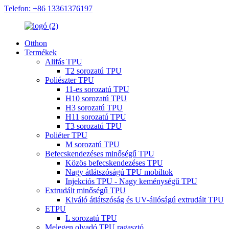
Telefon: +86 13361376197
Otthon
Termékek
Alifás TPU
T2 sorozatú TPU
Poliészter TPU
11-es sorozatú TPU
H10 sorozatú TPU
H3 sorozatú TPU
H11 sorozatú TPU
T3 sorozatú TPU
Poliéter TPU
M sorozatú TPU
Befecskendezéses minőségű TPU
Közös befecskendezéses TPU
Nagy átlátszóságú TPU mobiltok
Injekciós TPU - Nagy keménységű TPU
Extrudált minőségű TPU
Kiváló átlátszóság és UV-állóságú extrudált TPU
ETPU
L sorozatú TPU
Melegen olvadó TPU ragasztó