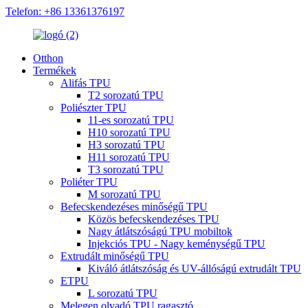
Telefon: +86 13361376197
Otthon
Termékek
Alifás TPU
T2 sorozatú TPU
Poliészter TPU
11-es sorozatú TPU
H10 sorozatú TPU
H3 sorozatú TPU
H11 sorozatú TPU
T3 sorozatú TPU
Poliéter TPU
M sorozatú TPU
Befecskendezéses minőségű TPU
Közös befecskendezéses TPU
Nagy átlátszóságú TPU mobiltok
Injekciós TPU - Nagy keménységű TPU
Extrudált minőségű TPU
Kiváló átlátszóság és UV-állóságú extrudált TPU
ETPU
L sorozatú TPU
Melegen olvadó TPU ragasztó