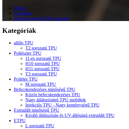
Otthon
Termékek
Melegen olvadó TPU ragasztó
Kategóriák
alifás TPU
T2 sorozatú TPU
Poliészter TPU
11-es sorozatú TPU
H10 sorozatú TPU
H11 sorozatú TPU
T3 sorozatú TPU
Poliéter TPU
M sorozatú TPU
Befecskendezéses minőségű TPU
Közös befecskendezéses TPU
Nagy átlátszóságú TPU mobiltok
Injekciós TPU - Nagy keménységű TPU
Extrudált minőségű TPU
Kiváló átlátszóság és UV-állóságú extrudált TPU
ETPU
L sorozatú TPU