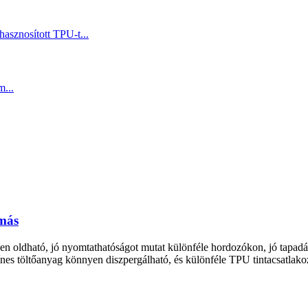
omás
 oldható, jó nyomtathatóságot mutat különféle hordozókon, jó tapadási
zínes töltőanyag könnyen diszpergálható, és különféle TPU tintacsatlak