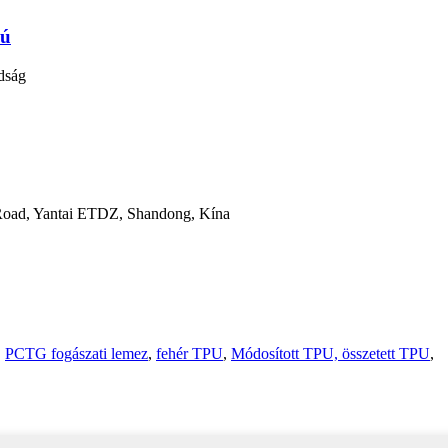
sú
rdság
 Road, Yantai ETDZ, Shandong, Kína
,
PCTG fogászati ​​lemez
,
fehér TPU
,
Módosított TPU, összetett TPU
,