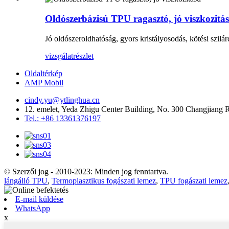
Oldószerbázisú TPU ragasztó, jó viszkozitá
Jó oldószeroldhatóság, gyors kristályosodás, kötési szilá
vizsgálat
részlet
Oldaltérkép
AMP Mobil
cindy.yu@ytlinghua.cn
12. emelet, Yeda Zhigu Center Building, No. 300 Changjiang
Tel.: +86 13361376197
© Szerzői jog - 2010-2023: Minden jog fenntartva.
lángálló TPU
,
Termoplasztikus fogászati ​​lemez
,
TPU fogászati ​​lemez
E-mail küldése
WhatsApp
x