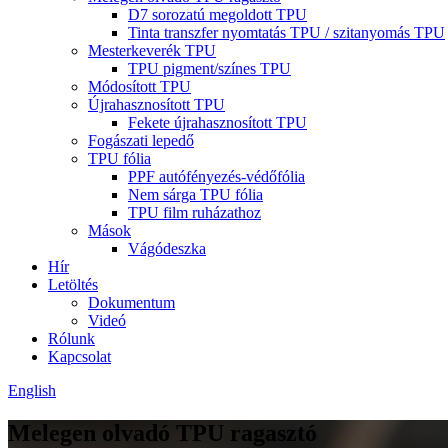
D7 sorozatú megoldott TPU
Tinta transzfer nyomtatás TPU / szitanyomás TPU
Mesterkeverék TPU
TPU pigment/színes TPU
Módosított TPU
Újrahasznosított TPU
Fekete újrahasznosított TPU
Fogászati ​​lepedő
TPU fólia
PPF autófényezés-védőfólia
Nem sárga TPU fólia
TPU film ruházathoz
Mások
Vágódeszka
Hír
Letöltés
Dokumentum
Videó
Rólunk
Kapcsolat
English
Melegen olvadó TPU ragasztó