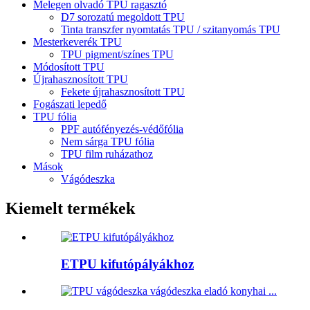
Melegen olvadó TPU ragasztó
D7 sorozatú megoldott TPU
Tinta transzfer nyomtatás TPU / szitanyomás TPU
Mesterkeverék TPU
TPU pigment/színes TPU
Módosított TPU
Újrahasznosított TPU
Fekete újrahasznosított TPU
Fogászati ​​lepedő
TPU fólia
PPF autófényezés-védőfólia
Nem sárga TPU fólia
TPU film ruházathoz
Mások
Vágódeszka
Kiemelt termékek
ETPU kifutópályákhoz