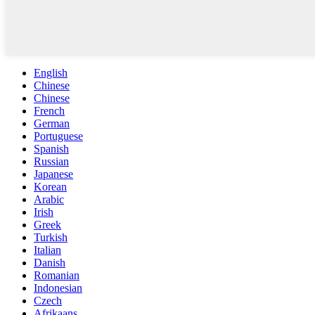
English
Chinese
Chinese
French
German
Portuguese
Spanish
Russian
Japanese
Korean
Arabic
Irish
Greek
Turkish
Italian
Danish
Romanian
Indonesian
Czech
Afrikaans