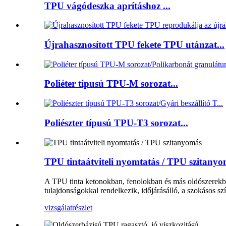
TPU vágódeszka aprításhoz ...
Újrahasznosított TPU fekete TPU utánzat...
Poliéter típusú TPU-M sorozat...
Poliészter típusú TPU-T3 sorozat...
TPU tintaátviteli nyomtatás / TPU szitany
A TPU tinta ketonokban, fenolokban és más oldószerekben
tulajdonságokkal rendelkezik, időjárásálló, a szokásos s
vizsgálat
részlet