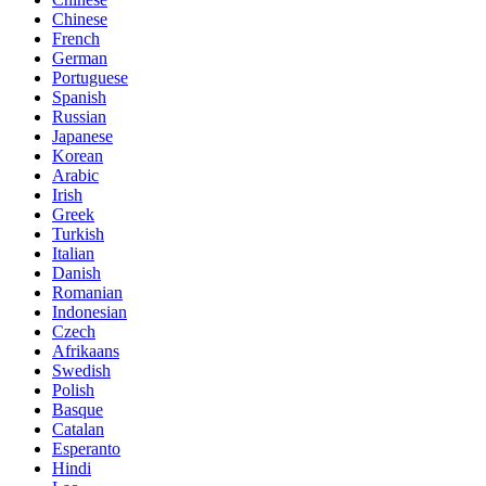
Chinese
French
German
Portuguese
Spanish
Russian
Japanese
Korean
Arabic
Irish
Greek
Turkish
Italian
Danish
Romanian
Indonesian
Czech
Afrikaans
Swedish
Polish
Basque
Catalan
Esperanto
Hindi