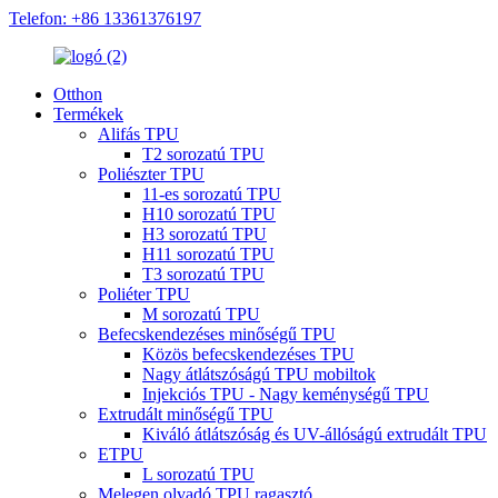
Telefon: +86 13361376197
Otthon
Termékek
Alifás TPU
T2 sorozatú TPU
Poliészter TPU
11-es sorozatú TPU
H10 sorozatú TPU
H3 sorozatú TPU
H11 sorozatú TPU
T3 sorozatú TPU
Poliéter TPU
M sorozatú TPU
Befecskendezéses minőségű TPU
Közös befecskendezéses TPU
Nagy átlátszóságú TPU mobiltok
Injekciós TPU - Nagy keménységű TPU
Extrudált minőségű TPU
Kiváló átlátszóság és UV-állóságú extrudált TPU
ETPU
L sorozatú TPU
Melegen olvadó TPU ragasztó