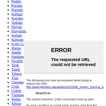
Pashto
Persian
Punjabi
Serbian
Sesotho
Sinhala
Slovak
Slovenian
Somali
Samoan
Scots Gaelic
Shona
Sindhi
Sundanese
Swahili
Tajik
Tamil
Telugu
Thai
Ukrainian
Urdu
Uzbek
Vietnamese
Welsh
Xhosa