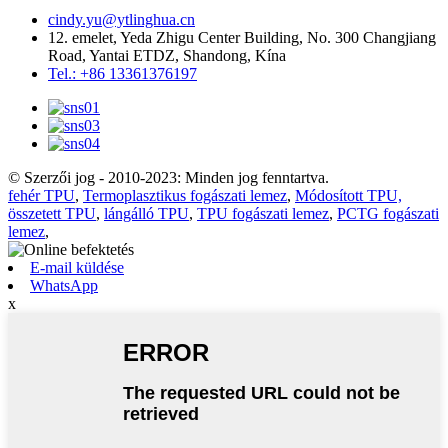
cindy.yu@ytlinghua.cn
12. emelet, Yeda Zhigu Center Building, No. 300 Changjiang
Road, Yantai ETDZ, Shandong, Kína
Tel.: +86 13361376197
© Szerzői jog - 2010-2023: Minden jog fenntartva.
fehér TPU
,
Termoplasztikus fogászati ​​lemez
,
Módosított TPU,
összetett TPU
,
lángálló TPU
,
TPU fogászati ​​lemez
,
PCTG fogászati
​​lemez
,
E-mail küldése
WhatsApp
x