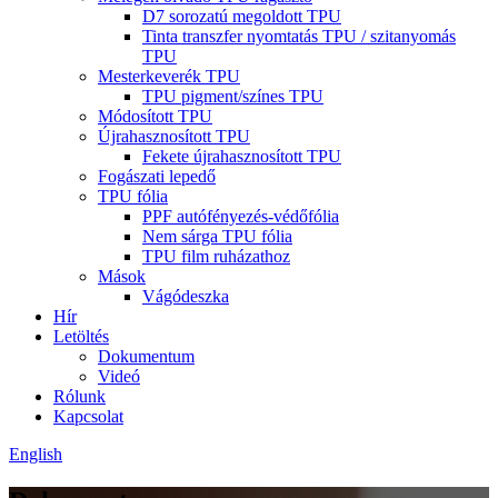
D7 sorozatú megoldott TPU
Tinta transzfer nyomtatás TPU / szitanyomás
TPU
Mesterkeverék TPU
TPU pigment/színes TPU
Módosított TPU
Újrahasznosított TPU
Fekete újrahasznosított TPU
Fogászati ​​lepedő
TPU fólia
PPF autófényezés-védőfólia
Nem sárga TPU fólia
TPU film ruházathoz
Mások
Vágódeszka
Hír
Letöltés
Dokumentum
Videó
Rólunk
Kapcsolat
English