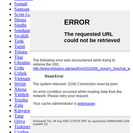
Somali
Samoan
Scots Gaelic
Shona
Sindhi
Sundanese
Swahili
Tajik
Tamil
Telugu
Thai
Ukrainian
Urdu
Uzbek
Vietnamese
Welsh
Xhosa
Yiddish
Yoruba
Zulu
Kinyarwanda
Tatar
Oriya
Turkmen
Uyghur