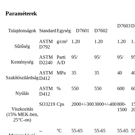
Paraméterek
D7603
D
Tulajdonságok
Standard
Egység
D7601
D7602
ASTM
g/cm²
1.20
1.20
1.20
1
Sűrűség
D792
ASTM
Parti
95/
95/
95/
9
Keménység
D2240
A/D
ASTM
MPa
35
35
40
4
Szakítószilárdság
D412
ASTM
%
550
550
600
6
Nyúlás
D412
SO3219
Cps
2000+/-300
3000+/-400
800-
1
Viszkozitás
1500
2
(15% MEK-ben,
25°C-on)
--
°C
55-65
55-65
55-65
5