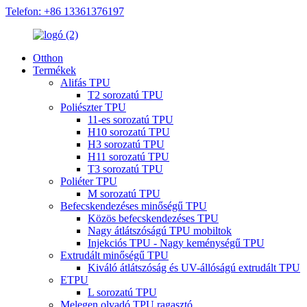
Telefon: +86 13361376197
Otthon
Termékek
Alifás TPU
T2 sorozatú TPU
Poliészter TPU
11-es sorozatú TPU
H10 sorozatú TPU
H3 sorozatú TPU
H11 sorozatú TPU
T3 sorozatú TPU
Poliéter TPU
M sorozatú TPU
Befecskendezéses minőségű TPU
Közös befecskendezéses TPU
Nagy átlátszóságú TPU mobiltok
Injekciós TPU - Nagy keménységű TPU
Extrudált minőségű TPU
Kiváló átlátszóság és UV-állóságú extrudált TPU
ETPU
L sorozatú TPU
Melegen olvadó TPU ragasztó