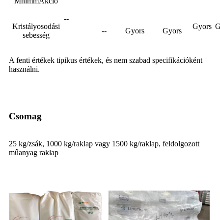
MnimmAkció
--
Kristályosodási
Gyors
G
--
Gyors
Gyors
sebesség
A fenti értékek tipikus értékek, és nem szabad specifikációként
használni.
Csomag
25 kg/zsák, 1000 kg/raklap vagy 1500 kg/raklap, feldolgozott
műanyag raklap