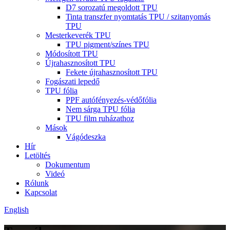
D7 sorozatú megoldott TPU
Tinta transzfer nyomtatás TPU / szitanyomás
TPU
Mesterkeverék TPU
TPU pigment/színes TPU
Módosított TPU
Újrahasznosított TPU
Fekete újrahasznosított TPU
Fogászati ​​lepedő
TPU fólia
PPF autófényezés-védőfólia
Nem sárga TPU fólia
TPU film ruházathoz
Mások
Vágódeszka
Hír
Letöltés
Dokumentum
Videó
Rólunk
Kapcsolat
English