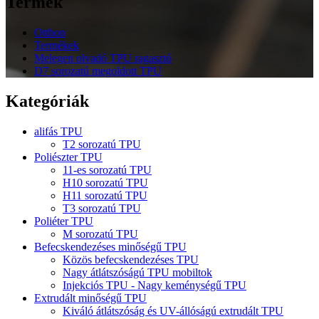
Termék
Otthon
Termékek
Melegen olvadó TPU ragasztó
D7 sorozatú megoldott TPU
Kategóriák
alifás TPU
T2 sorozatú TPU
Poliészter TPU
11-es sorozatú TPU
H10 sorozatú TPU
H11 sorozatú TPU
T3 sorozatú TPU
Poliéter TPU
M sorozatú TPU
Befecskendezéses minőségű TPU
Közös befecskendezéses TPU
Nagy átlátszóságú TPU mobiltok
Injekciós TPU - Nagy keménységű TPU
Extrudált minőségű TPU
Kiváló átlátszóság és UV-állóságú extrudált TPU