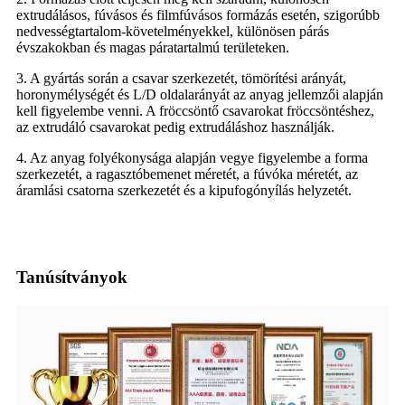
extrudálásos, fúvásos és filmfúvásos formázás esetén, szigorúbb
nedvességtartalom-követelményekkel, különösen párás
évszakokban és magas páratartalmú területeken.
3. A gyártás során a csavar szerkezetét, tömörítési arányát,
horonymélységét és L/D oldalarányát az anyag jellemzői alapján
kell figyelembe venni. A fröccsöntő csavarokat fröccsöntéshez,
az extrudáló csavarokat pedig extrudáláshoz használják.
4. Az anyag folyékonysága alapján vegye figyelembe a forma
szerkezetét, a ragasztóbemenet méretét, a fúvóka méretét, az
áramlási csatorna szerkezetét és a kipufogónyílás helyzetét.
Tanúsítványok