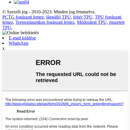
© Szerzői jog - 2010-2023: Minden jog fenntartva.
PCTG fogászati ​​lemez
,
lángálló TPU
,
fehér TPU
,
TPU fogászati ​​
lemez
,
Termoplasztikus fogászati ​​lemez
,
Módosított TPU, összetett
TPU
,
E-mail küldése
WhatsApp
x