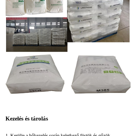
Kezelés és tárolás
1. Kerülje a hőkezelés során keletkező füstök és gőzök