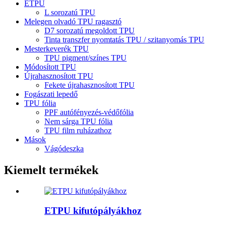
ETPU
L sorozatú TPU
Melegen olvadó TPU ragasztó
D7 sorozatú megoldott TPU
Tinta transzfer nyomtatás TPU / szitanyomás TPU
Mesterkeverék TPU
TPU pigment/színes TPU
Módosított TPU
Újrahasznosított TPU
Fekete újrahasznosított TPU
Fogászati ​​lepedő
TPU fólia
PPF autófényezés-védőfólia
Nem sárga TPU fólia
TPU film ruházathoz
Mások
Vágódeszka
Kiemelt termékek
ETPU kifutópályákhoz