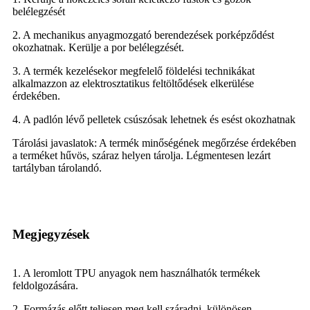
belélegzését
2. A mechanikus anyagmozgató berendezések porképződést
okozhatnak. Kerülje a por belélegzését.
3. A termék kezelésekor megfelelő földelési technikákat
alkalmazzon az elektrosztatikus feltöltődések elkerülése
érdekében.
4. A padlón lévő pelletek csúszósak lehetnek és esést okozhatnak
Tárolási javaslatok: A termék minőségének megőrzése érdekében
a terméket hűvös, száraz helyen tárolja. Légmentesen lezárt
tartályban tárolandó.
Megjegyzések
1. A leromlott TPU anyagok nem használhatók termékek
feldolgozására.
2. Formázás előtt teljesen meg kell száradni, különösen