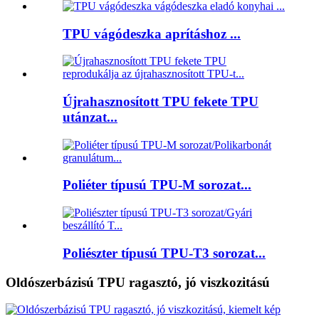
TPU vágódeszka aprításhoz ...
Újrahasznosított TPU fekete TPU
utánzat...
Poliéter típusú TPU-M sorozat...
Poliészter típusú TPU-T3 sorozat...
Oldószerbázisú TPU ragasztó, jó viszkozitású