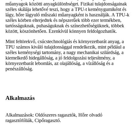
műanyagok közötti anyagkülönbséget. Fizikai tulajdonságainak
széles skálája lehetővé teszi, hogy a TPU-t keménygumiként és
lágy, hőre lágyuló műszaki műanyagként is használják. A TPU-k
széles körben elterjedtek és népszerűek több ezer termékben,
tartósságuknak, puhaságuknak és színezhetőségüknek, többek
között, köszönhetően. Ezenkívül könnyen feldolgozhatók.
Mint feltörekvő, csúcstechnológiás és környezetbarát anyag, a
TPU számos kiváló tulajdonsággal rendelkezik, mint például a
széles keménységi tartomány, a nagy mechanikai szilárdság, a
kiemelkedő hidegállóság, a jó feldolgozási teljesítmény, a
környezetbarát lebomlás, az olajállóság, a vízállóság és a
penészállóság.
Alkalmazás
Alkalmazások: Oldószeres ragasztók, Hőre olvadó
ragasztófóliák, Cipőragasztó.