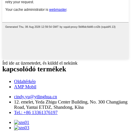
Írd ide az üzenetedet, és küldd el nekünk
kapcsolódó termékek
Oldaltérkép
AMP Mobil
cindy.yu@ytlinghua.cn
12. emelet, Yeda Zhigu Center Building, No. 300 Changjiang
Road, Yantai ETDZ, Shandong, Kína
Tel.: +86 13361376197