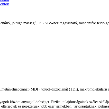
lenálló, jó rugalmasságú, PC/ABS-hez ragasztható, mindenféle feldolgo
lmetán-diizocianát (MDI), toluol-diizocianát (TDI), makromolekuláris p
agok közötti anyagkülönbséget. Fizikai tulajdonságainak széles skáláj
elterjedtek és népszerűek több ezer termékben, tartósságuknak, puhas