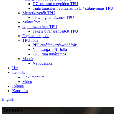
D7 sorozatú megoldott TPU
Tinta transzfer nyomtatás TPU / szitanyomás TPU
Mesterkeverék TPU
TPU pigment/színes TPU
Módosított TPU
Újrahasznosított TPU
Fekete újrahasznosított TPU
Fogászati ​​lepedő
TPU fólia
PPF autófényezés-védőfólia
Nem sárga TPU fólia
TPU film ruházathoz
Mások
Vágódeszka
Hír
Letöltés
Dokumentum
Videó
Rólunk
Kapcsolat
English
Termék