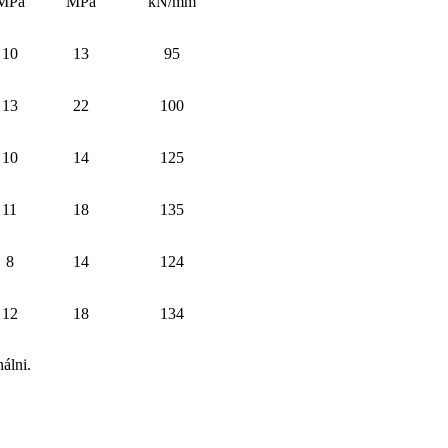
MPa
MPa
kN/mm
10
13
95
13
22
100
10
14
125
11
18
135
8
14
124
12
18
134
álni.