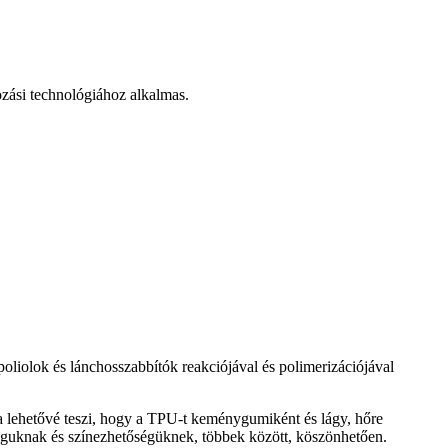
zási technológiához alkalmas.
oliolok és lánchosszabbítók reakciójával és polimerizációjával
a lehetővé teszi, hogy a TPU-t keménygumiként és lágy, hőre
águknak és színezhetőségüknek, többek között, köszönhetően.