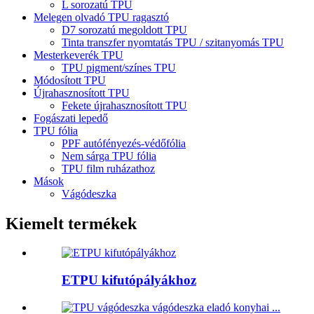
L sorozatú TPU
Melegen olvadó TPU ragasztó
D7 sorozatú megoldott TPU
Tinta transzfer nyomtatás TPU / szitanyomás TPU
Mesterkeverék TPU
TPU pigment/színes TPU
Módosított TPU
Újrahasznosított TPU
Fekete újrahasznosított TPU
Fogászati ​​lepedő
TPU fólia
PPF autófényezés-védőfólia
Nem sárga TPU fólia
TPU film ruházathoz
Mások
Vágódeszka
Kiemelt termékek
ETPU kifutópályákhoz