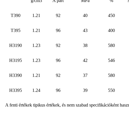
g/cm3
A part
MPa
%
T390
1.21
92
40
450
T395
1.21
96
43
400
H3190
1.23
92
38
580
H3195
1.23
96
42
546
H3390
1.21
92
37
580
H3395
1.24
96
39
550
A fenti értékek tipikus értékek, és nem szabad specifikációként haszn