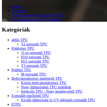
Otthon
Termékek
Befecskendezéses minőségű TPU
Nagy átlátszóságú TPU mobiltok
Kategóriák
alifás TPU
T2 sorozatú TPU
Poliészter TPU
11-es sorozatú TPU
H10 sorozatú TPU
H11 sorozatú TPU
T3 sorozatú TPU
Poliéter TPU
M sorozatú TPU
Befecskendezéses minőségű TPU
Közös befecskendezéses TPU
Nagy átlátszóságú TPU mobiltok
Injekciós TPU - Nagy keménységű TPU
Extrudált minőségű TPU
Kiváló átlátszóság és UV-állóságú extrudált TPU
ETPU