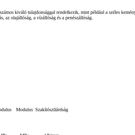
számos kiváló tulajdonsággal rendelkezik, mint például a széles kemén
s, az olajállóság, a vízállóság és a penészállóság.
dulus
Modulus
Szakítószilárdság