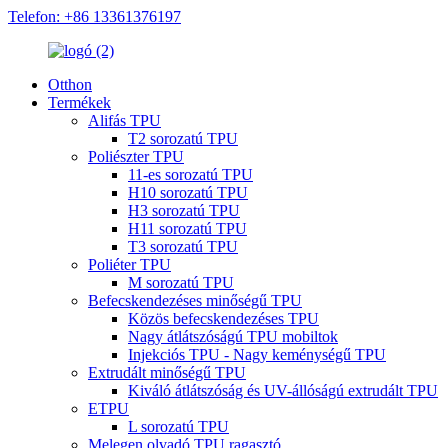
Telefon: +86 13361376197
Otthon
Termékek
Alifás TPU
T2 sorozatú TPU
Poliészter TPU
11-es sorozatú TPU
H10 sorozatú TPU
H3 sorozatú TPU
H11 sorozatú TPU
T3 sorozatú TPU
Poliéter TPU
M sorozatú TPU
Befecskendezéses minőségű TPU
Közös befecskendezéses TPU
Nagy átlátszóságú TPU mobiltok
Injekciós TPU - Nagy keménységű TPU
Extrudált minőségű TPU
Kiváló átlátszóság és UV-állóságú extrudált TPU
ETPU
L sorozatú TPU
Melegen olvadó TPU ragasztó