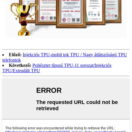
Előző:
Injekciós TPU-mobil tok TPU / Nagy átlátszóságú TPU
telefontok
Következő:
Poliészter típusú TPU-11 sorozat/Injekciós
TPU/Extrudált TPU