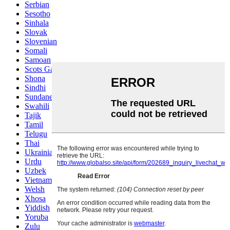
Serbian
Sesotho
Sinhala
Slovak
Slovenian
Somali
Samoan
Scots Gaelic
Shona
Sindhi
Sundanese
Swahili
Tajik
Tamil
Telugu
Thai
Ukrainian
Urdu
Uzbek
Vietnamese
Welsh
Xhosa
Yiddish
Yoruba
Zulu