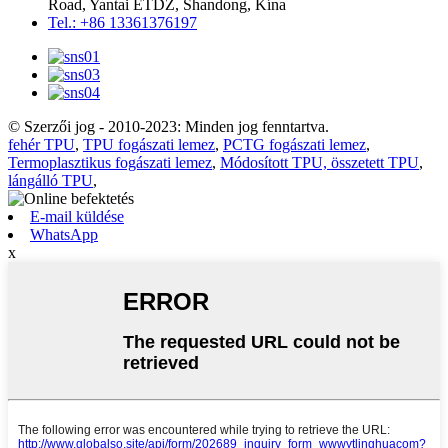
Road, Yantai ETDZ, Shandong, Kína
Tel.: +86 13361376197
© Szerzői jog - 2010-2023: Minden jog fenntartva.
fehér TPU
,
TPU fogászati ​​lemez
,
PCTG fogászati ​​lemez
,
Termoplasztikus fogászati ​​lemez
,
Módosított TPU, összetett TPU
,
lángálló TPU
,
E-mail küldése
WhatsApp
x