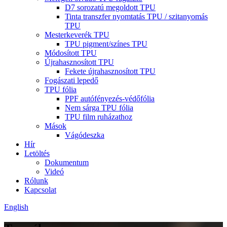
D7 sorozatú megoldott TPU
Tinta transzfer nyomtatás TPU / szitanyomás
TPU
Mesterkeverék TPU
TPU pigment/színes TPU
Módosított TPU
Újrahasznosított TPU
Fekete újrahasznosított TPU
Fogászati ​​lepedő
TPU fólia
PPF autófényezés-védőfólia
Nem sárga TPU fólia
TPU film ruházathoz
Mások
Vágódeszka
Hír
Letöltés
Dokumentum
Videó
Rólunk
Kapcsolat
English