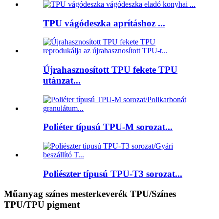
TPU vágódeszka aprításhoz ...
Újrahasznosított TPU fekete TPU
utánzat...
Poliéter típusú TPU-M sorozat...
Poliészter típusú TPU-T3 sorozat...
Műanyag színes mesterkeverék TPU/Színes
TPU/TPU pigment