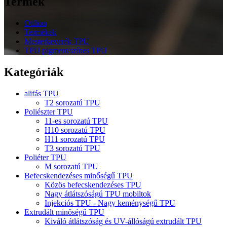
Termék
Otthon
Termékek
Mesterkeverék TPU
TPU pigment/színes TPU
Kategóriák
alifás TPU
T2 sorozatú TPU
Poliészter TPU
11-es sorozatú TPU
H10 sorozatú TPU
H11 sorozatú TPU
T3 sorozatú TPU
Poliéter TPU
M sorozatú TPU
Befecskendezéses minőségű TPU
Közös befecskendezéses TPU
Nagy átlátszóságú TPU mobiltok
Injekciós TPU - Nagy keménységű TPU
Extrudált minőségű TPU
Kiváló átlátszóság és UV-állóságú extrudált TPU