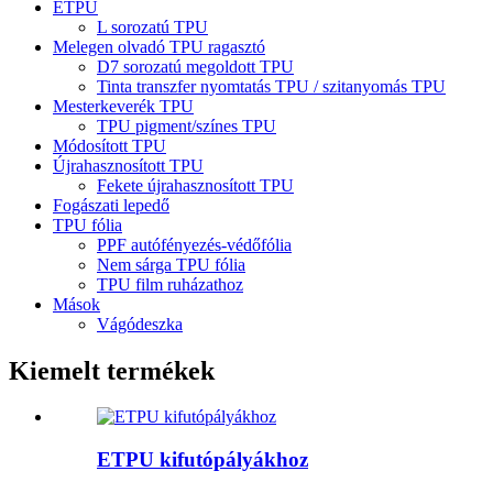
ETPU
L sorozatú TPU
Melegen olvadó TPU ragasztó
D7 sorozatú megoldott TPU
Tinta transzfer nyomtatás TPU / szitanyomás TPU
Mesterkeverék TPU
TPU pigment/színes TPU
Módosított TPU
Újrahasznosított TPU
Fekete újrahasznosított TPU
Fogászati ​​lepedő
TPU fólia
PPF autófényezés-védőfólia
Nem sárga TPU fólia
TPU film ruházathoz
Mások
Vágódeszka
Kiemelt termékek
ETPU kifutópályákhoz