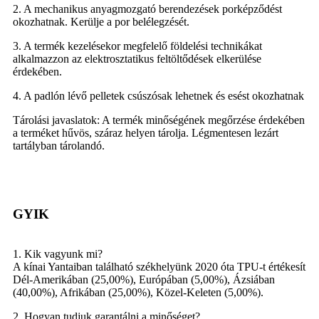
2. A mechanikus anyagmozgató berendezések porképződést
okozhatnak. Kerülje a por belélegzését.
3. A termék kezelésekor megfelelő földelési technikákat
alkalmazzon az elektrosztatikus feltöltődések elkerülése
érdekében.
4. A padlón lévő pelletek csúszósak lehetnek és esést okozhatnak
Tárolási javaslatok: A termék minőségének megőrzése érdekében
a terméket hűvös, száraz helyen tárolja. Légmentesen lezárt
tartályban tárolandó.
GYIK
1. Kik vagyunk mi?
A kínai Yantaiban található székhelyünk 2020 óta TPU-t értékesít
Dél-Amerikában (25,00%), Európában (5,00%), Ázsiában
(40,00%), Afrikában (25,00%), Közel-Keleten (5,00%).
2. Hogyan tudjuk garantálni a minőséget?