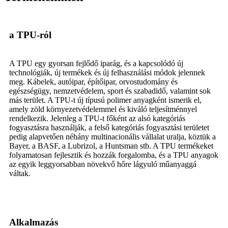
a TPU-ról
A TPU egy gyorsan fejlődő iparág, és a kapcsolódó új
technológiák, új termékek és új felhasználási módok jelennek
meg. Kábelek, autóipar, építőipar, orvostudomány és
egészségügy, nemzetvédelem, sport és szabadidő, valamint sok
más terület. A TPU-t új típusú polimer anyagként ismerik el,
amely zöld környezetvédelemmel és kiváló teljesítménnyel
rendelkezik. Jelenleg a TPU-t főként az alsó kategóriás
fogyasztásra használják, a felső kategóriás fogyasztási területet
pedig alapvetően néhány multinacionális vállalat uralja, köztük a
Bayer, a BASF, a Lubrizol, a Huntsman stb. A TPU termékeket
folyamatosan fejlesztik és hozzák forgalomba, és a TPU anyagok
az egyik leggyorsabban növekvő hőre lágyuló műanyaggá
váltak.
Alkalmazás